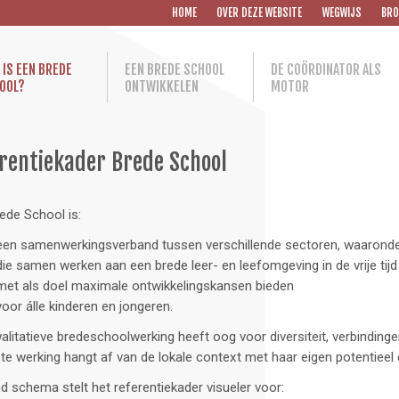
HOME
OVER DEZE WEBSITE
WEGWIJS
BRO
 IS EEN BREDE
EEN BREDE SCHOOL
DE COÖRDINATOR ALS
OOL?
ONTWIKKELEN
MOTOR
rentiekader Brede School
ede School is:
een samenwerkingsverband tussen verschillende sectoren, waarond
die samen werken aan een brede leer- en leefomgeving in de vrije tij
met als doel maximale ontwikkelingskansen bieden
voor álle kinderen en jongeren.
alitatieve bredeschoolwerking heeft oog voor diversiteit, verbindingen
te werking hangt af van de lokale context met haar eigen potentieel 
d schema stelt het referentiekader visueler voor: